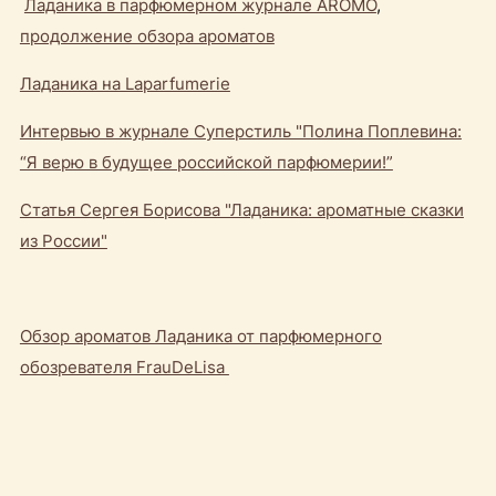
Ладаника в парфюмерном журнале AROMO
,
продолжение обзора ароматов
Ладаника на Laparfumerie
Интервью в журнале Суперстиль "Полина Поплевина:
“Я верю в будущее российской парфюмерии!”
Статья Сергея Борисова "Ладаника: ароматные сказки
из России"
Обзор ароматов Ладаника от парфюмерного
обозревателя FrauDeLisa